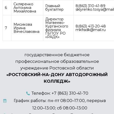
Скляренко
Главный
8(863) 310-41-89
6
Антонина
бухгалтер
sklyrenko.tosya@mail
Михайловна
Директор
Матвеево-
Мисикова
Курганского
8(863) 413-20-48
7
Ирина
филиала
mkfradk@mail.ru
Вячеславовна
ГБПОУ РО
«РАДК»
государственное бюджетное
профессиональное образовательное
учреждение Ростовской области
«РОСТОВСКИЙ-НА-ДОНУ АВТОДОРОЖНЫЙ
КОЛЛЕДЖ»
Телефон: +7 (863) 310-41-70
График работы: пн-пт 08:00–17:00, перерыв
12:00–13:00; сб 08:00–13:00