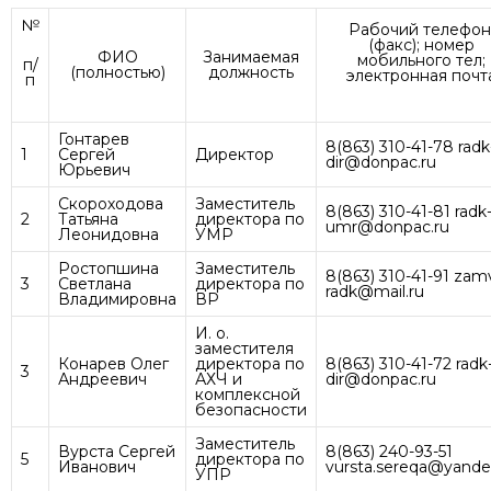
№
Рабочий телефон
(факс); номер
ФИО
Занимаемая
мобильного тел;
п/
(полностью)
должность
электронная почт
п
Гонтарев
8(863) 310-41-78 radk
1
Сергей
Директор
dir@donpac.ru
Юрьевич
Скороходова
Заместитель
8(863) 310-41-81 radk
2
Татьяна
директора по
umr@donpac.ru
Леонидовна
УМР
Ростопшина
Заместитель
8(863) 310-41-91 zam
3
Светлана
директора по
radk@mail.ru
Владимировна
ВР
И. о.
заместителя
Конарев Олег
директора по
8(863) 310-41-72 radk
3
Андреевич
АХЧ и
dir@donpac.ru
комплексной
безопасности
Заместитель
Вурста Сергей
8(863) 240-93-51
5
директора по
Иванович
vursta.sereqa@yande
УПР