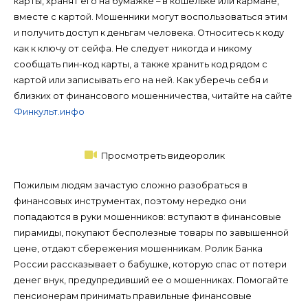
карты, хранят его на бумажке – в кошельке или кармане,
вместе с картой. Мошенники могут воспользоваться этим
и получить доступ к деньгам человека. Относитесь к коду
как к ключу от сейфа. Не следует никогда и никому
сообщать пин-код карты, а также хранить код рядом с
картой или записывать его на ней. Как уберечь себя и
близких от финансового мошенничества, читайте на сайте
Финкульт.инфо
Просмотреть видеоролик
Пожилым людям зачастую сложно разобраться в
финансовых инструментах, поэтому нередко они
попадаются в руки мошенников: вступают в финансовые
пирамиды, покупают бесполезные товары по завышенной
цене, отдают сбережения мошенникам. Ролик Банка
России рассказывает о бабушке, которую спас от потери
денег внук, предупредивший ее о мошенниках. Помогайте
пенсионерам принимать правильные финансовые