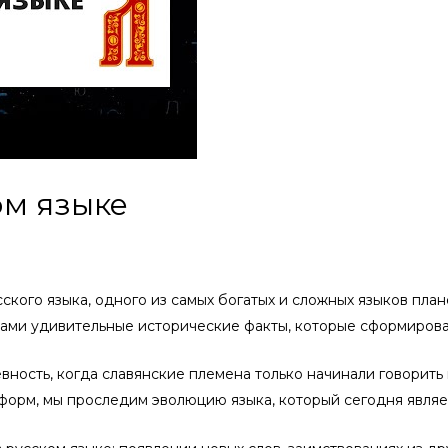
ом языке
ского языка, одного из самых богатых и сложных языков план
вами удивительные исторические факты, которые сформирова
евность, когда славянские племена только начинали говорить
форм, мы проследим эволюцию языка, который сегодня явля