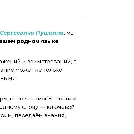
 Сергеевича Пушкина
, мы
ашем родном языке
.
ажений и заимствований, а
ание может не только
иными.
ры, основа самобытности и
родному слову — ключевой
орим, передаём знания,