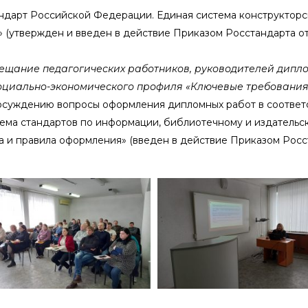
тандарт Российской Федерации. Единая система конструктор
 (утвержден и введен в действие Приказом Росстандарта от 2
ещание педагогических работников, руководителей дипло
оциально-экономического профиля «Ключевые требовани
 осуждению вопросы оформления дипломных работ в соответст
ма стандартов по информации, библиотечному и издательск
а и правила оформления» (введен в действие Приказом Росста