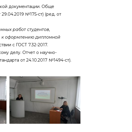
ской документации. Обще
9.04.2019 №175-ст) (ред. от
мных работ студентов,
я к оформлению дипломной
вии с ГОСТ 7.32-2017.
ому делу. Отчет о научно-
ндарта от 24.10.2017 №1494-ст).