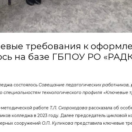
евые требования к оформл
ось на базе ГБПОУ РО «РАД
лледжа состоялось
Совещание педагогических работников,
по специальностям технологического профиля «Ключевые
-методической работе
Т.Л. Скороходова
рассказала об особ
иков колледжа в 2023 году. Далее председатель цикловой к
енерных сооружений
О.П. Куликова
представила ключевые тр