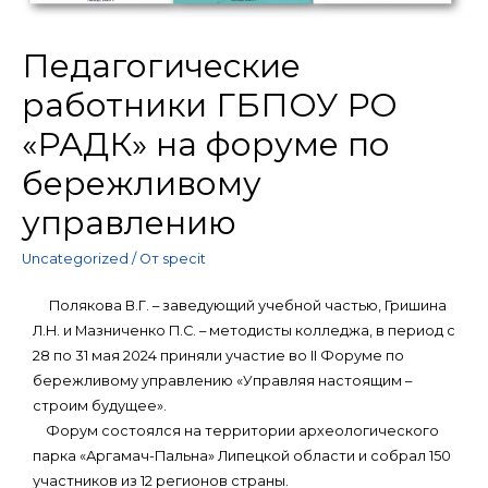
Педагогические
работники ГБПОУ РО
«РАДК» на форуме по
бережливому
управлению
Uncategorized
/ От
specit
Полякова В.Г. – заведующий учебной частью, Гришина
Л.Н. и Мазниченко П.С. – методисты колледжа, в период с
28 по 31 мая 2024 приняли участие во II Форуме по
бережливому управлению «Управляя настоящим –
строим будущее».
Форум состоялся на территории археологического
парка «Аргамач-Пальна» Липецкой области и собрал 150
участников из 12 регионов страны.