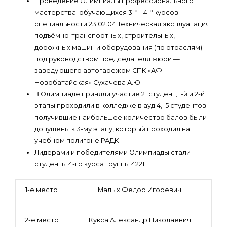
Проведение Олимпиады профессионального
го
го
мастерства обучающихся 3
– 4
курсов
специальности 23.02.04 Техническая эксплуатация
подъёмно-транспортных, строительных,
дорожных машин и оборудования (по отраслям)
под руководством председателя жюри —
заведующего автогарежом СПК «АФ
Новобатайская» Сухачева А.Ю.
В Олимпиаде приняли участие 21 студент, 1-й и 2-й
этапы проходили в колледже в ауд.4, 5 студентов
получившие наибольшее количество балов были
допущены к 3-му этапу, который проходил на
учебном полигоне РАДК
Лидерами и победителями Олимпиады стали
студенты 4-го курса группы 4221:
1-е место
Малых Федор Игоревич
2-е место
Кукса Александр Николаевич