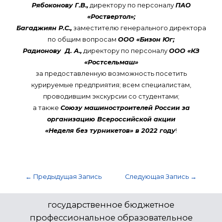
Рябоконову Г.В.,
директору по персоналу
ПАО
«Роствертол»;
Багаджиян Р.С.,
заместителю генерального директора
по общим вопросам
ООО «Бизон Юг;
Радионову Д. А.,
директору по персоналу
ООО «КЗ
«Ростсельмаш»
за предоставленную возможность посетить
курируемые предприятия; всем специалистам,
проводившим экскурсии со студентами;
а также
Союзу машиностроителей России за
организацию Всероссийской акции
«Неделя без турникетов» в 2022 году
!
←
Предыдущая Запись
Следующая Запись
→
государственное бюджетное
профессиональное образовательное