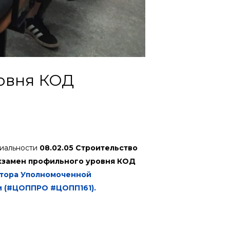
овня КОД
иальности
08.02.05 Строительство
кзамен профильного уровня
КОД
атора Уполномоченной
и (#ЦОППРО #ЦОПП161).