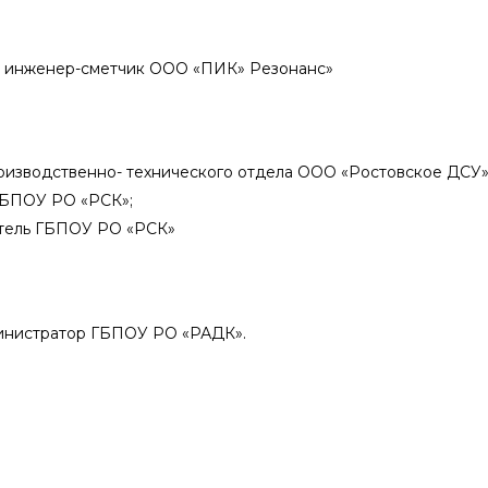
–
инженер-сметчик ООО «ПИК» Резонанс»
оизводственно- технического отдела ООО «Ростовское ДСУ»
ГБПОУ РО «РСК»;
тель ГБПОУ РО «РСК»
инистратор ГБПОУ РО «РАДК».