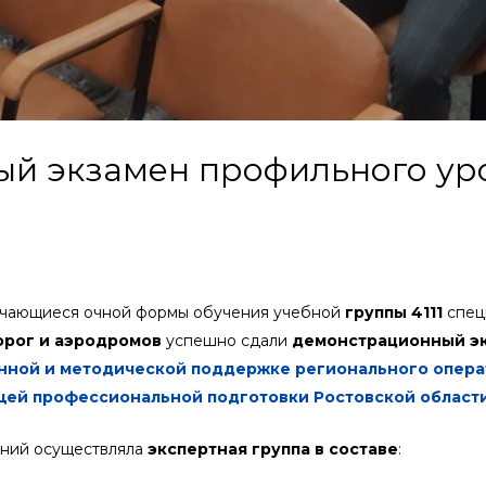
й экзамен профильного ур
чающиеся очной формы обучения учебной
группы 4111
спец
орог и аэродромов
успешно сдали
демонстрационный э
онной и методической поддержке регионального опер
щей профессиональной подготовки Ростовской област
аний осуществляла
экспертная группа в составе
: