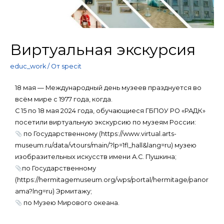
Виртуальная экскурсия
educ_work
/ От
specit
18 мая — Международный день музеев празднуется во
всём мире с 1977 года, когда.
С 15 по 18 мая 2024 года, обучающиеся ГБПОУ РО «РАДК»
посетили виртуальную экскурсию по музеям России:
по Государственному (https://www.virtual.arts-
museum.ru/data/vtours/main/?lp=1fl_hall&lang=ru) музею
изобразительных искусств имени А.С. Пушкина;
по Государственному
(https://hermitagemuseum.org/wps/portal/hermitage/panor
ama?lng=ru) Эрмитажу;
по Музею Мирового океана.